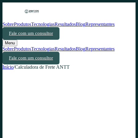
Sobre
Produtos
Tecnologias
Resultados
Blog
Representantes
Fale com um consultor
Menu
Sobre
Produtos
Tecnologias
Resultados
Blog
Representantes
Fale com um consultor
Início
/
Calculadora de Frete ANTT