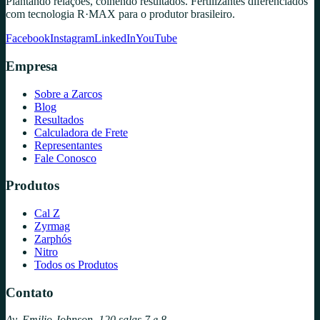
Plantando relações, colhendo resultados. Fertilizantes diferenciados
com tecnologia R·MAX para o produtor brasileiro.
Facebook
Instagram
LinkedIn
YouTube
Empresa
Sobre a Zarcos
Blog
Resultados
Calculadora de Frete
Representantes
Fale Conosco
Produtos
Cal Z
Zyrmag
Zarphós
Nitro
Todos os Produtos
Contato
Av. Emilio Johnson, 120 salas 7 e 8