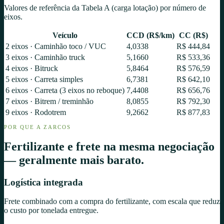
Valores de referência da Tabela A (carga lotação) por número de
eixos.
Veículo
CCD (R$/km)
CC (R$)
2 eixos
·
Caminhão toco / VUC
4,0338
R$ 444,84
3 eixos
·
Caminhão truck
5,1660
R$ 533,36
4 eixos
·
Bitruck
5,8464
R$ 576,59
5 eixos
·
Carreta simples
6,7381
R$ 642,10
6 eixos
·
Carreta (3 eixos no reboque)
7,4408
R$ 656,76
7 eixos
·
Bitrem / treminhão
8,0855
R$ 792,30
9 eixos
·
Rodotrem
9,2662
R$ 877,83
POR QUE A ZARCOS
Fertilizante e frete na mesma negociação
— geralmente mais barato.
Logística integrada
Frete combinado com a compra do fertilizante, com escala que reduz
o custo por tonelada entregue.