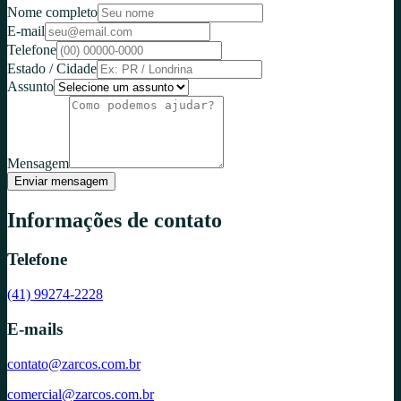
Nome completo
E-mail
Telefone
Estado / Cidade
Assunto
Mensagem
Enviar mensagem
Informações de contato
Telefone
(41) 99274-2228
E-mails
contato@zarcos.com.br
comercial@zarcos.com.br