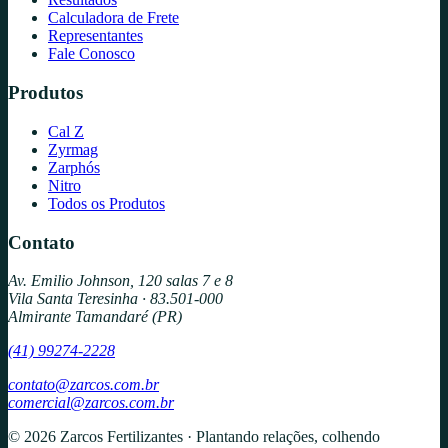
Calculadora de Frete
Representantes
Fale Conosco
Produtos
Cal Z
Zyrmag
Zarphós
Nitro
Todos os Produtos
Contato
Av. Emilio Johnson, 120 salas 7 e 8
Vila Santa Teresinha · 83.501-000
Almirante Tamandaré (PR)
(41) 99274-2228
contato@zarcos.com.br
comercial@zarcos.com.br
© 2026 Zarcos Fertilizantes · Plantando relações, colhendo