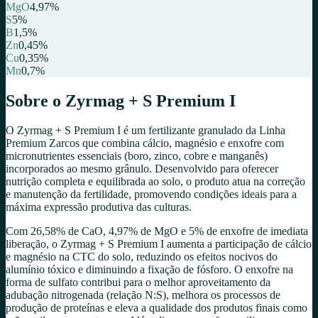
MgO
4,97
%
S
5
%
B
1,5
%
Zn
0,45
%
Cu
0,35
%
Mn
0,7
%
Sobre o
Zyrmag + S Premium I
O Zyrmag + S Premium I é um fertilizante granulado da Linha
Premium Zarcos que combina cálcio, magnésio e enxofre com
micronutrientes essenciais (boro, zinco, cobre e manganês)
incorporados ao mesmo grânulo. Desenvolvido para oferecer
nutrição completa e equilibrada ao solo, o produto atua na correção
e manutenção da fertilidade, promovendo condições ideais para a
máxima expressão produtiva das culturas.
Com 26,58% de CaO, 4,97% de MgO e 5% de enxofre de imediata
liberação, o Zyrmag + S Premium I aumenta a participação de cálcio
e magnésio na CTC do solo, reduzindo os efeitos nocivos do
alumínio tóxico e diminuindo a fixação de fósforo. O enxofre na
forma de sulfato contribui para o melhor aproveitamento da
adubação nitrogenada (relação N:S), melhora os processos de
produção de proteínas e eleva a qualidade dos produtos finais como