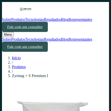
Sobre
Produtos
Tecnologias
Resultados
Blog
Representantes
Fale com um consultor
Menu
Sobre
Produtos
Tecnologias
Resultados
Blog
Representantes
Fale com um consultor
Início
/
Produtos
/
Zyrmag + S Premium I