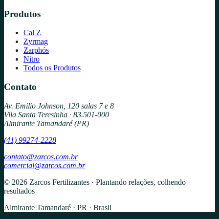
Produtos
Cal Z
Zyrmag
Zarphós
Nitro
Todos os Produtos
Contato
Av. Emilio Johnson, 120 salas 7 e 8
Vila Santa Teresinha · 83.501-000
Almirante Tamandaré (PR)
(41) 99274-2228
contato@zarcos.com.br
comercial@zarcos.com.br
© 2026 Zarcos Fertilizantes · Plantando relações, colhendo
resultados
Almirante Tamandaré · PR · Brasil