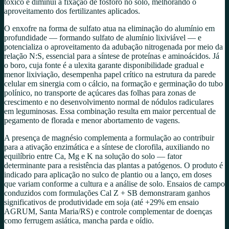
tóxico e diminui a fixação de fósforo no solo, melhorando o
aproveitamento dos fertilizantes aplicados.
O enxofre na forma de sulfato atua na eliminação do alumínio em
profundidade — formando sulfato de alumínio lixiviável — e
potencializa o aproveitamento da adubação nitrogenada por meio da
relação N:S, essencial para a síntese de proteínas e aminoácidos. Já
o boro, cuja fonte é a ulexita garante disponibilidade gradual e
menor lixiviação, desempenha papel crítico na estrutura da parede
celular em sinergia com o cálcio, na formação e germinação do tubo
polínico, no transporte de açúcares das folhas para zonas de
crescimento e no desenvolvimento normal de nódulos radiculares
em leguminosas. Essa combinação resulta em maior percentual de
pegamento de florada e menor abortamento de vagens.
A presença de magnésio complementa a formulação ao contribuir
para a ativação enzimática e a síntese de clorofila, auxiliando no
equilíbrio entre Ca, Mg e K na solução do solo — fator
determinante para a resistência das plantas a patógenos. O produto é
indicado para aplicação no sulco de plantio ou a lanço, em doses
que variam conforme a cultura e a análise de solo. Ensaios de campo
conduzidos com formulações Cal Z + SB demonstraram ganhos
significativos de produtividade em soja (até +29% em ensaio
AGRUM, Santa Maria/RS) e controle complementar de doenças
como ferrugem asiática, mancha parda e oídio.