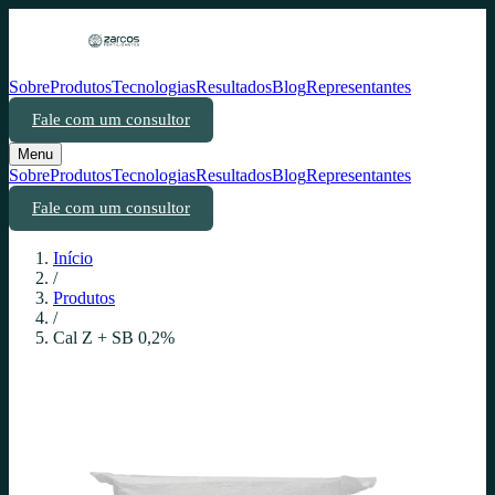
Sobre
Produtos
Tecnologias
Resultados
Blog
Representantes
Fale com um consultor
Menu
Sobre
Produtos
Tecnologias
Resultados
Blog
Representantes
Fale com um consultor
Início
/
Produtos
/
Cal Z + SB 0,2%