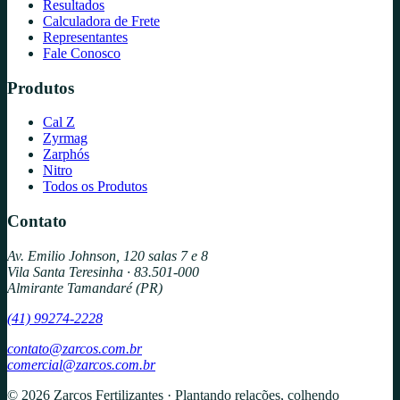
Resultados
Calculadora de Frete
Representantes
Fale Conosco
Produtos
Cal Z
Zyrmag
Zarphós
Nitro
Todos os Produtos
Contato
Av. Emilio Johnson, 120 salas 7 e 8
Vila Santa Teresinha · 83.501-000
Almirante Tamandaré (PR)
(41) 99274-2228
contato@zarcos.com.br
comercial@zarcos.com.br
© 2026 Zarcos Fertilizantes · Plantando relações, colhendo