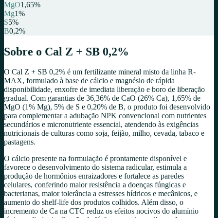
MgO
1,65
%
Mg
1
%
S
5
%
B
0,2
%
Sobre o
Cal Z + SB 0,2%
O Cal Z + SB 0,2% é um fertilizante mineral misto da linha R-
MAX, formulado à base de cálcio e magnésio de rápida
disponibilidade, enxofre de imediata liberação e boro de liberação
gradual. Com garantias de 36,36% de CaO (26% Ca), 1,65% de
MgO (1% Mg), 5% de S e 0,20% de B, o produto foi desenvolvido
para complementar a adubação NPK convencional com nutrientes
secundários e micronutriente essencial, atendendo às exigências
nutricionais de culturas como soja, feijão, milho, cevada, tabaco e
pastagens.
O cálcio presente na formulação é prontamente disponível e
favorece o desenvolvimento do sistema radicular, estimula a
produção de hormônios enraizadores e fortalece as paredes
celulares, conferindo maior resistência a doenças fúngicas e
bacterianas, maior tolerância a estresses hídricos e mecânicos, e
aumento do shelf-life dos produtos colhidos. Além disso, o
incremento de Ca na CTC reduz os efeitos nocivos do alumínio