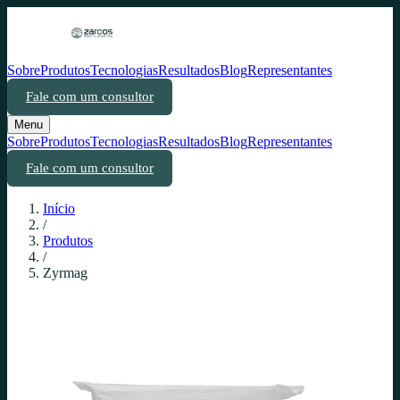
Sobre
Produtos
Tecnologias
Resultados
Blog
Representantes
Fale com um consultor
Menu
Sobre
Produtos
Tecnologias
Resultados
Blog
Representantes
Fale com um consultor
Início
/
Produtos
/
Zyrmag