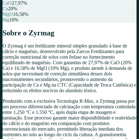
CaO
27,97
%
Ca
20
%
MgO
16,58
%
Mg
10
%
Sobre o
Zyrmag
O Zyrmag é um fertilizante mineral simples granulado à base de
cálcio e magnésio, desenvolvido pela Zarcos Fertilizantes para
correção nutricional de solos com ênfase no fornecimento
equilibrado de magnésio. Com garantias de 27,97% de CaO (20%
Ca) e 16,58% de MgO (10% Mg), o produto atende à demanda de
solos que necessitam de correção simultânea desses dois
macronutrientes secundários, promovendo o aumento da
participação de Ca e Mg na CTC (Capacidade de Troca Catiônica) e
reduzindo os efeitos nocivos do alumínio tóxico.
Produzido com a exclusiva Tecnologia R-Max, o Zyrmag passa por
um processo diferenciado de calcinação com temperatura controlada
entre 1.250 °C e 1.550 °C, após dupla etapa de moagem e
tamisação. Esse processo garante maior disponibilidade e reatividade
do cálcio e do magnésio em comparação com produtos
convencionais do mercado, permitindo liberação imediata dos
nutrientes no solo ao longo do ciclo da cultura. A granulometria