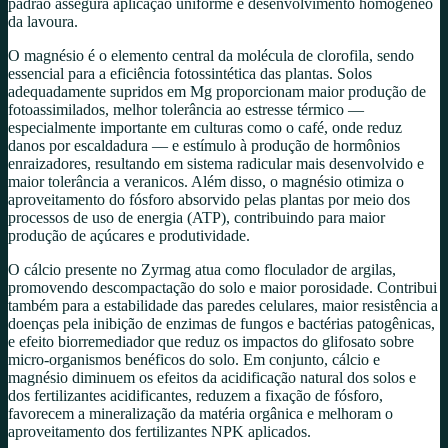
padrão assegura aplicação uniforme e desenvolvimento homogêneo
da lavoura.
O magnésio é o elemento central da molécula de clorofila, sendo
essencial para a eficiência fotossintética das plantas. Solos
adequadamente supridos em Mg proporcionam maior produção de
fotoassimilados, melhor tolerância ao estresse térmico —
especialmente importante em culturas como o café, onde reduz
danos por escaldadura — e estímulo à produção de hormônios
enraizadores, resultando em sistema radicular mais desenvolvido e
maior tolerância a veranicos. Além disso, o magnésio otimiza o
aproveitamento do fósforo absorvido pelas plantas por meio dos
processos de uso de energia (ATP), contribuindo para maior
produção de açúcares e produtividade.
O cálcio presente no Zyrmag atua como floculador de argilas,
promovendo descompactação do solo e maior porosidade. Contribui
também para a estabilidade das paredes celulares, maior resistência a
doenças pela inibição de enzimas de fungos e bactérias patogênicas,
e efeito biorremediador que reduz os impactos do glifosato sobre
micro-organismos benéficos do solo. Em conjunto, cálcio e
magnésio diminuem os efeitos da acidificação natural dos solos e
dos fertilizantes acidificantes, reduzem a fixação de fósforo,
favorecem a mineralização da matéria orgânica e melhoram o
aproveitamento dos fertilizantes NPK aplicados.