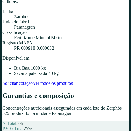
culturas.
Linha
Zarphós
Unidade fabril
Paranagran
Classificação
Fertilizante Mineral Misto
Registro MAPA
PR 000918-0.000032
Disponível em
Big Bag 1000 kg
Sacaria paletizada 40 kg
Solicitar cotação
Ver todos os produtos
Garantias e composição
Concentrações nutricionais asseguradas em cada lote do
Zarphós
525
produzido na unidade
Paranagran
.
N Total
5
%
P2O5 Total
25
%