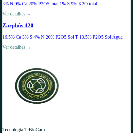
3% N 9% Ca 20% P2O5 total 1% S 9% K2O total
Ver detalhes →
Zarphós 420
16,5% Ca 3% S 4% N 20% P2O5 Sol T 13,5% P2O5 Sol Água
Ver detalhes →
Tecnologia T·BioCarb