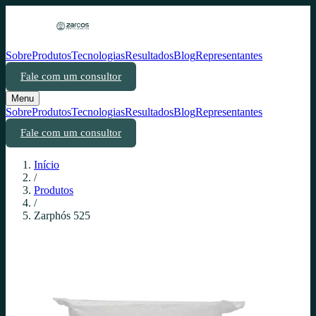
Sobre
Produtos
Tecnologias
Resultados
Blog
Representantes
Fale com um consultor
Menu
Sobre
Produtos
Tecnologias
Resultados
Blog
Representantes
Fale com um consultor
Início
/
Produtos
/
Zarphós 525