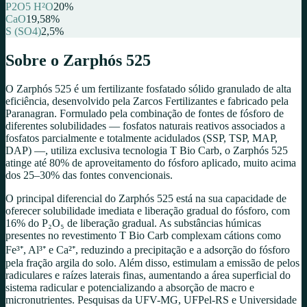
P2O5 H²O
20
%
CaO
19,58
%
S (SO4)
2,5
%
Sobre o
Zarphós 525
O Zarphós 525 é um fertilizante fosfatado sólido granulado de alta
eficiência, desenvolvido pela Zarcos Fertilizantes e fabricado pela
Paranagran. Formulado pela combinação de fontes de fósforo de
diferentes solubilidades — fosfatos naturais reativos associados a
fosfatos parcialmente e totalmente acidulados (SSP, TSP, MAP,
DAP) —, utiliza exclusiva tecnologia T Bio Carb, o Zarphós 525
atinge até 80% de aproveitamento do fósforo aplicado, muito acima
dos 25–30% das fontes convencionais.
O principal diferencial do Zarphós 525 está na sua capacidade de
oferecer solubilidade imediata e liberação gradual do fósforo, com
16% do P₂O₅ de liberação gradual. As substâncias húmicas
presentes no revestimento T Bio Carb complexam cátions como
Fe³⁺, Al³⁺ e Ca²⁺, reduzindo a precipitação e a adsorção do fósforo
pela fração argila do solo. Além disso, estimulam a emissão de pelos
radiculares e raízes laterais finas, aumentando a área superficial do
sistema radicular e potencializando a absorção de macro e
micronutrientes. Pesquisas da UFV-MG, UFPel-RS e Universidade