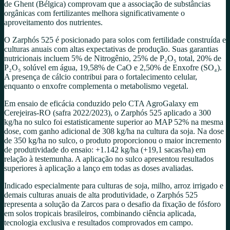
de Ghent (Bélgica) comprovam que a associação de substâncias
orgânicas com fertilizantes melhora significativamente o
aproveitamento dos nutrientes.
O Zarphós 525 é posicionado para solos com fertilidade construída e
culturas anuais com altas expectativas de produção. Suas garantias
nutricionais incluem 5% de Nitrogênio, 25% de P₂O₅ total, 20% de
P₂O₅ solúvel em água, 19,58% de CaO e 2,50% de Enxofre (SO₄).
A presença de cálcio contribui para o fortalecimento celular,
enquanto o enxofre complementa o metabolismo vegetal.
Em ensaio de eficácia conduzido pelo CTA AgroGalaxy em
Cerejeiras-RO (safra 2022/2023), o Zarphós 525 aplicado a 300
kg/ha no sulco foi estatisticamente superior ao MAP 52% na mesma
dose, com ganho adicional de 308 kg/ha na cultura da soja. Na dose
de 350 kg/ha no sulco, o produto proporcionou o maior incremento
de produtividade do ensaio: +1.142 kg/ha (+19,1 sacas/ha) em
relação à testemunha. A aplicação no sulco apresentou resultados
superiores à aplicação a lanço em todas as doses avaliadas.
Indicado especialmente para culturas de soja, milho, arroz irrigado e
demais culturas anuais de alta produtividade, o Zarphós 525
representa a solução da Zarcos para o desafio da fixação de fósforo
em solos tropicais brasileiros, combinando ciência aplicada,
tecnologia exclusiva e resultados comprovados em campo.