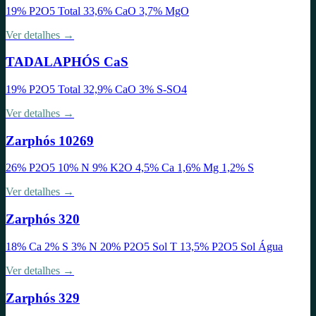
19% P2O5 Total 33,6% CaO 3,7% MgO
Ver detalhes →
TADALAPHÓS CaS
19% P2O5 Total 32,9% CaO 3% S-SO4
Ver detalhes →
Zarphós 10269
26% P2O5 10% N 9% K2O 4,5% Ca 1,6% Mg 1,2% S
Ver detalhes →
Zarphós 320
18% Ca 2% S 3% N 20% P2O5 Sol T 13,5% P2O5 Sol Água
Ver detalhes →
Zarphós 329