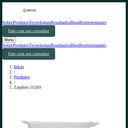
Sobre
Produtos
Tecnologias
Resultados
Blog
Representantes
Fale com um consultor
Menu
Sobre
Produtos
Tecnologias
Resultados
Blog
Representantes
Fale com um consultor
Início
/
Produtos
/
Zarphós 10269