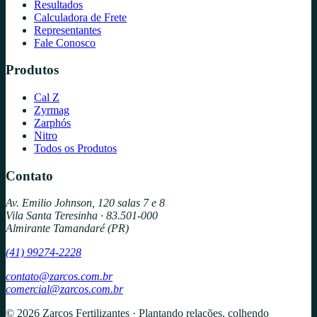
Resultados
Calculadora de Frete
Representantes
Fale Conosco
Produtos
Cal Z
Zyrmag
Zarphós
Nitro
Todos os Produtos
Contato
Av. Emilio Johnson, 120 salas 7 e 8
Vila Santa Teresinha · 83.501-000
Almirante Tamandaré (PR)
(41) 99274-2228
contato@zarcos.com.br
comercial@zarcos.com.br
© 2026 Zarcos Fertilizantes · Plantando relações, colhendo