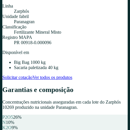
Linha
Zarphós
Unidade fabril
Paranagran
Classificação
Fertilizante Mineral Misto
Registro MAPA
PR 00918-0.000096
Disponível em
Big Bag 1000 kg
Sacaria paletizada 40 kg
Solicitar cotação
Ver todos os produtos
Garantias e composição
Concentrações nutricionais asseguradas em cada lote do
Zarphós
10269
produzido na unidade
Paranagran
.
P2O5
26
%
N
10
%
K2O
9
%