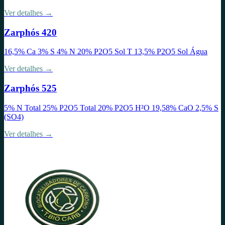
Ver detalhes →
Zarphós 420
16,5% Ca 3% S 4% N 20% P2O5 Sol T 13,5% P2O5 Sol Água
Ver detalhes →
Zarphós 525
5% N Total 25% P2O5 Total 20% P2O5 H²O 19,58% CaO 2,5% S
(SO4)
Ver detalhes →