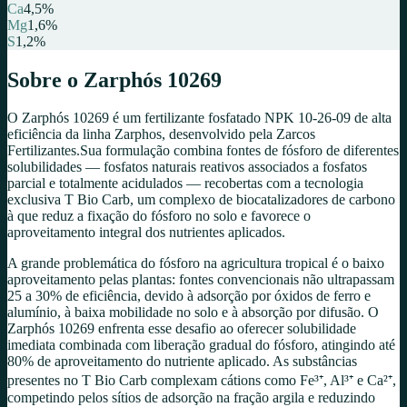
Ca
4,5
%
Mg
1,6
%
S
1,2
%
Sobre o
Zarphós 10269
O Zarphós 10269 é um fertilizante fosfatado NPK 10-26-09 de alta
eficiência da linha Zarphos, desenvolvido pela Zarcos
Fertilizantes.Sua formulação combina fontes de fósforo de diferentes
solubilidades — fosfatos naturais reativos associados a fosfatos
parcial e totalmente acidulados — recobertas com a tecnologia
exclusiva T Bio Carb, um complexo de biocatalizadores de carbono
à que reduz a fixação do fósforo no solo e favorece o
aproveitamento integral dos nutrientes aplicados.
A grande problemática do fósforo na agricultura tropical é o baixo
aproveitamento pelas plantas: fontes convencionais não ultrapassam
25 a 30% de eficiência, devido à adsorção por óxidos de ferro e
alumínio, à baixa mobilidade no solo e à absorção por difusão. O
Zarphós 10269 enfrenta esse desafio ao oferecer solubilidade
imediata combinada com liberação gradual do fósforo, atingindo até
80% de aproveitamento do nutriente aplicado. As substâncias
presentes no T Bio Carb complexam cátions como Fe³⁺, Al³⁺ e Ca²⁺,
competindo pelos sítios de adsorção na fração argila e reduzindo