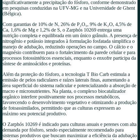
significativamente a precipitação do fósforo, conforme demonstrado
em pesquisas conduzidas na UFV-MG e na Universidade de Ghent
(Bélgica).
Com garantias de 10% de N, 26% de P₂O₅, 9% de K₂O, 4,5% de
Ca, 1,6% de Mg e 1,2% de S, o Zarphós 10269 entrega uma
nutrição completa e equilibrada em um único grânulo. A presença de
nitrogênio e potássio integrados à formulação fosfatada simplifica o
manejo de adubação, reduzindo operações no campo. O cálcio e o
magnésio contribuem para o fortalecimento da parede celular e para
processos fotossintéticos essenciais, enquanto o enxofre participa da
síntese de aminoácidos e proteínas.
Além da proteção do fósforo, a tecnologia T Bio Carb estimula a
emissão de pelos radiculares e raízes laterais finas, aumentando a
área superficial do sistema radicular e potencializando a absorção de
macro e micronutrientes. Na planta, o complexo biocatalizador
orgânico interfere positivamente nos processos metabólicos,
favorecendo o desenvolvimento vegetativo e otimizando a produção
de fotoassimilados, permitindo que as culturas expressem ao
máximo seu potencial produtivo.
O Zarphós 10269 é indicado para culturas anuais e perenes com alta
demanda por fósforo, sendo especialmente recomendado para
sistemas produtivos que buscam maximizar a eficiência da adubação