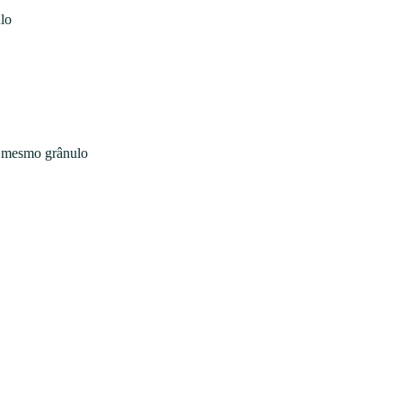
lo
o mesmo grânulo