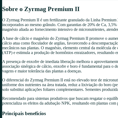
Sobre o
Zyrmag Premium II
O Zyrmag Premium II é um fertilizante granulado da Linha Premium Z
incorporados ao mesmo grânulo. Com garantias de 20% de Ca, 3,5% 
magnésio aliada ao fornecimento intensivo de micronutrientes, atenden
A base de cálcio e magnésio do Zyrmag Premium II promove o aumento d
cálcio atua como floculador de argilas, favorecendo a descompactação 
mecânicos nas plantas. O magnésio, elemento central da molécula de cl
(ATP) e estimula a produção de hormônios enraizadores, resultando em
A presença de enxofre de imediata liberação melhora o aproveitamento
associação sinérgica de cálcio, enxofre e boro é fundamental para o
vagens e maior tolerância das plantas a doenças.
O diferencial do Zyrmag Premium II está no elevado teor de micronutr
uniforme dos nutrientes na área tratada, reduz a lixiviação do boro (
solo substitui aplicações foliares complementares. Sementes produzi
Recomendado para sistemas produtivos que buscam resgatar o equilíbr
potencializa os efeitos da adubação NPK, resultando em plantas com pr
Principais benefícios