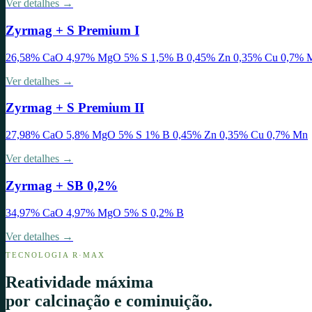
Ver detalhes →
Zyrmag + S Premium I
26,58% CaO 4,97% MgO 5% S 1,5% B 0,45% Zn 0,35% Cu 0,7% 
Ver detalhes →
Zyrmag + S Premium II
27,98% CaO 5,8% MgO 5% S 1% B 0,45% Zn 0,35% Cu 0,7% Mn
Ver detalhes →
Zyrmag + SB 0,2%
34,97% CaO 4,97% MgO 5% S 0,2% B
Ver detalhes →
TECNOLOGIA R·MAX
Reatividade máxima
por calcinação e cominuição.