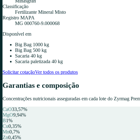
Minasgran
Classificação
Fertilizante Mineral Misto
Registro MAPA
MG 000760-9.000068
Disponível em
Big Bag 1000 kg
Big Bag 500 kg
Sacaria 40 kg
Sacaria paletizada 40 kg
Solicitar cotação
Ver todos os produtos
Garantias e composição
Concentrações nutricionais asseguradas em cada lote do
Zyrmag Prem
CaO
33,57
%
MgO
9,94
%
B
1
%
Cu
0,35
%
Mn
0,7
%
Zn
0,45
%