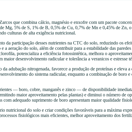
arcos que combina cálcio, magnésio e enxofre com um pacote concentra
de Mg, 5% de S, 1% de B, 0,5% de Cu, 0,7% de Mn e 0,45% de Zn, o p
do culturas de alta exigência nutricional.
a participação desses nutrientes na CTC do solo, reduzindo os efeitos
e a aeração do solo, além de contribuir para a estabilidade das paredes
orofila, potencializa a eficiência fotossintética, melhora o aproveitam
 maior desenvolvimento radicular e tolerância a veranicos e estresse t
 da adubação nitrogenada, favorece a produção de proteínas e eleva a 
 desenvolvimento do sistema radicular, enquanto a combinação de boro 
ientes — boro, cobre, manganês e zinco — de disponibilidade imediata,
permitindo maior aproveitamento pelas plantas) e diminui o número de o
das com adequado suprimento de boro apresentam maior qualidade fisiol
io nutricional do solo e criar condições favoráveis para a máxima exp
ocessos fisiológicos mais eficientes, melhor aproveitamento dos fertili