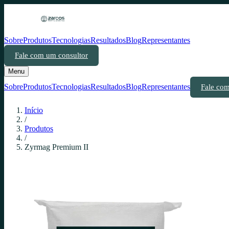
Sobre
Produtos
Tecnologias
Resultados
Blog
Representantes
Fale com um consultor
Menu
Sobre
Produtos
Tecnologias
Resultados
Blog
Representantes
Fale com
Início
/
Produtos
/
Zyrmag Premium II