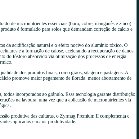
do de micronutrientes essenciais (boro, cobre, manganês e zinco)
roduto é formulado para solos que demandam correção de cálcio e
 da acidificação natural e o efeito nocivo do alumínio tóxico. O
 celulares e a formação de calose, acelerando a recuperação de danos
ento do fósforo absorvido via otimização dos processos de energia
érmico.
qualidade dos produtos finais, como grãos, silagem e pastagens. A
e cálcio promove maior pegamento de florada, menor abortamento de
 todos incorporados ao grânulo. Essa tecnologia garante distribuição
perações na lavoura, uma vez que a aplicação de micronutrientes via
ógica.
ressão produtiva das culturas, o Zyrmag Premium II complementa e
zantes aplicados e maior produtividade.