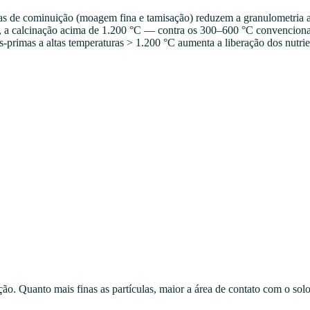
s de cominuição (moagem fina e tamisação) reduzem a granulometria a
da, a calcinação acima de 1.200 °C — contra os 300–600 °C convenciona
-primas a altas temperaturas
>
1.200 °C aumenta a liberação dos nutrien
. Quanto mais finas as partículas, maior a área de contato com o solo 