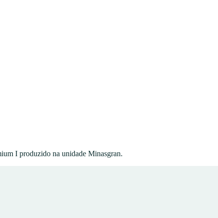
ium I
produzido na unidade
Minasgran
.