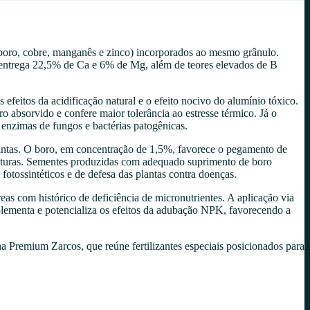
boro, cobre, manganês e zinco) incorporados ao mesmo grânulo.
o entrega 22,5% de Ca e 6% de Mg, além de teores elevados de B
feitos da acidificação natural e o efeito nocivo do alumínio tóxico.
ro absorvido e confere maior tolerância ao estresse térmico. Já o
o enzimas de fungos e bactérias patogênicas.
plantas. O boro, em concentração de 1,5%, favorece o pegamento de
culturas. Sementes produzidas com adequado suprimento de boro
otossintéticos e de defesa das plantas contra doenças.
 com histórico de deficiência de micronutrientes. A aplicação via
mplementa e potencializa os efeitos da adubação NPK, favorecendo a
Premium Zarcos, que reúne fertilizantes especiais posicionados para