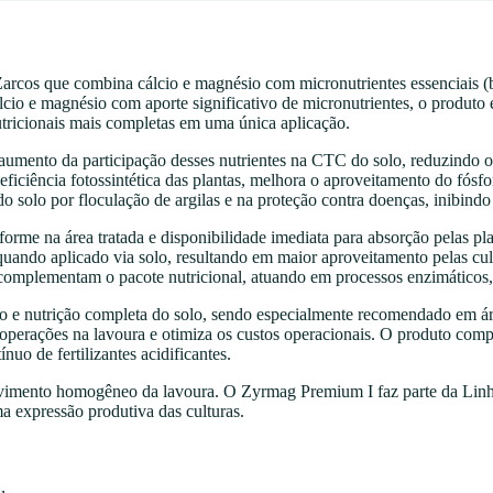
rcos que combina cálcio e magnésio com micronutrientes essenciais (
lcio e magnésio com aporte significativo de micronutrientes, o produt
ricionais mais completas em uma única aplicação.
mento da participação desses nutrientes na CTC do solo, reduzindo os e
eficiência fotossintética das plantas, melhora o aproveitamento do fósfo
do solo por floculação de argilas e na proteção contra doenças, inibind
forme na área tratada e disponibilidade imediata para absorção pelas 
 quando aplicado via solo, resultando em maior aproveitamento pelas 
omplementam o pacote nutricional, atuando em processos enzimáticos, f
 nutrição completa do solo, sendo especialmente recomendado em áreas
de operações na lavoura e otimiza os custos operacionais. O produto co
uo de fertilizantes acidificantes.
vimento homogêneo da lavoura. O Zyrmag Premium I faz parte da Linha 
ma expressão produtiva das culturas.