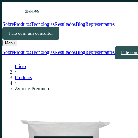
Sobre
Produtos
Tecnologias
Resultados
Blog
Representantes
Fale com um consultor
Menu
Sobre
Produtos
Tecnologias
Resultados
Blog
Representantes
Fale com
Início
/
Produtos
/
Zyrmag Premium I