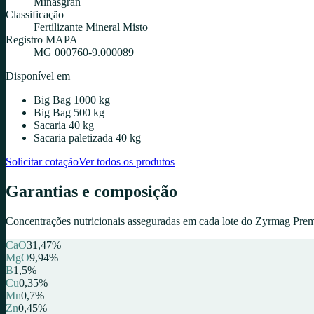
Minasgran
Classificação
Fertilizante Mineral Misto
Registro MAPA
MG 000760-9.000089
Disponível em
Big Bag 1000 kg
Big Bag 500 kg
Sacaria 40 kg
Sacaria paletizada 40 kg
Solicitar cotação
Ver todos os produtos
Garantias e composição
Concentrações nutricionais asseguradas em cada lote do
Zyrmag Prem
CaO
31,47
%
MgO
9,94
%
B
1,5
%
Cu
0,35
%
Mn
0,7
%
Zn
0,45
%