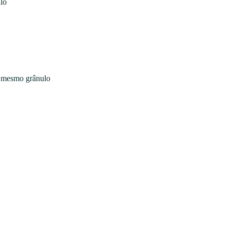
lo
o mesmo grânulo