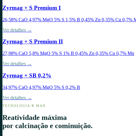
Zyrmag + S Premium I
26,58% CaO 4,97% MgO 5% S 1,5% B 0,45% Zn 0,35% Cu 0,7% 
Ver detalhes →
Zyrmag + S Premium II
27,98% CaO 5,8% MgO 5% S 1% B 0,45% Zn 0,35% Cu 0,7% Mn
Ver detalhes →
Zyrmag + SB 0,2%
34,97% CaO 4,97% MgO 5% S 0,2% B
Ver detalhes →
TECNOLOGIA R·MAX
Reatividade máxima
por calcinação e cominuição.