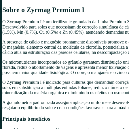
Sobre o
Zyrmag Premium I
O Zyrmag Premium I é um fertilizante granulado da Linha Premium Za
Desenvolvido para solos que necessitam de correção simultânea de cá
(1,5%), Mn (0,7%), Cu (0,5%) e Zn (0,45%), atendendo demandas nut
A presença de cálcio e magnésio prontamente disponíveis promove o au
O magnésio, elemento central da molécula de clorofila, potencializa a 
cálcio atua na estruturação das paredes celulares, na descompactação 
Os micronutrientes incorporados ao grânulo garantem distribuição uni
florada, reduz o abortamento de vagens e apresenta menor lixiviação
possuem maior qualidade fisiológica. O cobre, o manganês e o zinco c
O Zyrmag Premium I é indicado para culturas que demandam correção e
solo, em substituição a múltiplas entradas foliares, reduz o número 
mineralização da matéria orgânica e diminuindo os efeitos do uso contín
A granulometria padronizada assegura aplicação uniforme e desenvol
resgatar o equilíbrio do solo e criar condições favoráveis para a máxi
Principais benefícios