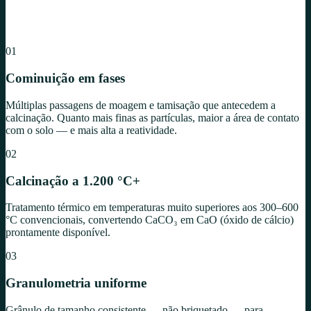
01
Cominuição em fases
Múltiplas passagens de moagem e tamisação que antecedem a
calcinação. Quanto mais finas as partículas, maior a área de contato
com o solo — e mais alta a reatividade.
02
Calcinação a 1.200 °C+
Tratamento térmico em temperaturas muito superiores aos 300–600
°C convencionais, convertendo CaCO₃ em CaO (óxido de cálcio)
prontamente disponível.
03
Granulometria uniforme
Grânulo de tamanho consistente — não briquetado — para