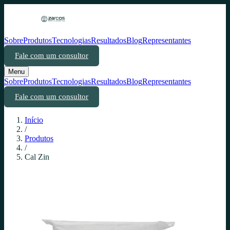
Sobre
Produtos
Tecnologias
Resultados
Blog
Representantes
Fale com um consultor
Menu
Sobre
Produtos
Tecnologias
Resultados
Blog
Representantes
Fale com um consultor
Início
/
Produtos
/
Cal Zin