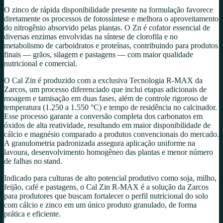
O zinco de rápida disponibilidade presente na formulação favorece
diretamente os processos de fotossíntese e melhora o aproveitamento
do nitrogênio absorvido pelas plantas. O Zn é cofator essencial de
diversas enzimas envolvidas na síntese de clorofila e no
metabolismo de carboidratos e proteínas, contribuindo para produtos
finais — grãos, silagem e pastagens — com maior qualidade
nutricional e comercial.
O Cal Zin é produzido com a exclusiva Tecnologia R-MAX da
Zarcos, um processo diferenciado que inclui etapas adicionais de
moagem e tamisação em duas fases, além de controle rigoroso de
temperatura (1.250 a 1.550 °C) e tempo de residência no calcinador.
Esse processo garante a conversão completa dos carbonatos em
óxidos de alta reatividade, resultando em maior disponibilidade de
cálcio e magnésio comparado a produtos convencionais do mercado.
A granulometria padronizada assegura aplicação uniforme na
lavoura, desenvolvimento homogêneo das plantas e menor número
de falhas no stand.
Indicado para culturas de alto potencial produtivo como soja, milho,
feijão, café e pastagens, o Cal Zin R-MAX é a solução da Zarcos
para produtores que buscam fortalecer o perfil nutricional do solo
com cálcio e zinco em um único produto granulado, de forma
prática e eficiente.