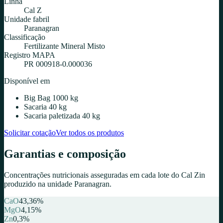
Linha
Cal Z
Unidade fabril
Paranagran
Classificação
Fertilizante Mineral Misto
Registro MAPA
PR 000918-0.000036
Disponível em
Big Bag 1000 kg
Sacaria 40 kg
Sacaria paletizada 40 kg
Solicitar cotação
Ver todos os produtos
Garantias e composição
Concentrações nutricionais asseguradas em cada lote do
Cal Zin
produzido na unidade
Paranagran
.
CaO
43,36
%
MgO
4,15
%
Zn
0,3
%