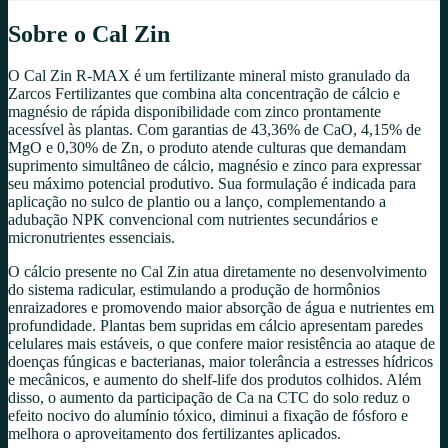
Sobre o
Cal Zin
O Cal Zin R-MAX é um fertilizante mineral misto granulado da
Zarcos Fertilizantes que combina alta concentração de cálcio e
magnésio de rápida disponibilidade com zinco prontamente
acessível às plantas. Com garantias de 43,36% de CaO, 4,15% de
MgO e 0,30% de Zn, o produto atende culturas que demandam
suprimento simultâneo de cálcio, magnésio e zinco para expressar
seu máximo potencial produtivo. Sua formulação é indicada para
aplicação no sulco de plantio ou a lanço, complementando a
adubação NPK convencional com nutrientes secundários e
micronutrientes essenciais.
O cálcio presente no Cal Zin atua diretamente no desenvolvimento
do sistema radicular, estimulando a produção de hormônios
enraizadores e promovendo maior absorção de água e nutrientes em
profundidade. Plantas bem supridas em cálcio apresentam paredes
celulares mais estáveis, o que confere maior resistência ao ataque de
doenças fúngicas e bacterianas, maior tolerância a estresses hídricos
e mecânicos, e aumento do shelf-life dos produtos colhidos. Além
disso, o aumento da participação de Ca na CTC do solo reduz o
efeito nocivo do alumínio tóxico, diminui a fixação de fósforo e
melhora o aproveitamento dos fertilizantes aplicados.