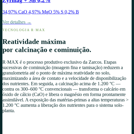
Zyrmag + SB 0,2%
34,97% CaO 4,97% MgO 5% S 0,2% B
Ver detalhes →
TECNOLOGIA R·MAX
Reatividade máxima
por calcinação e cominuição.
R·MAX é o processo produtivo exclusivo da Zarcos. Etapas
sucessivas de cominuição (moagem fina e tamisação) reduzem a
granulometria até o ponto de máxima reatividade no solo,
maximizando a área de contato e a velocidade de disponibilização
dos nutrientes. Em seguida, a calcinação acima de 1.200 °C —
contra os 300–600 °C convencionais — transforma o calcário em
óxido de cálcio (CaO) e libera o magnésio em forma prontamente
assimilável. A exposição das matérias-primas a altas temperaturas
>
1.200 °C aumenta a liberação dos nutrientes para o sistema solo-
planta.