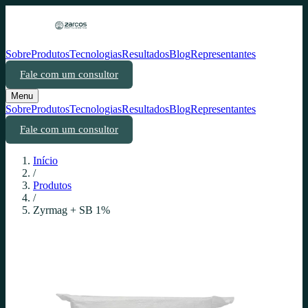
Sobre
Produtos
Tecnologias
Resultados
Blog
Representantes
Fale com um consultor
Menu
Sobre
Produtos
Tecnologias
Resultados
Blog
Representantes
Fale com um consultor
Início
/
Produtos
/
Zyrmag + SB 1%