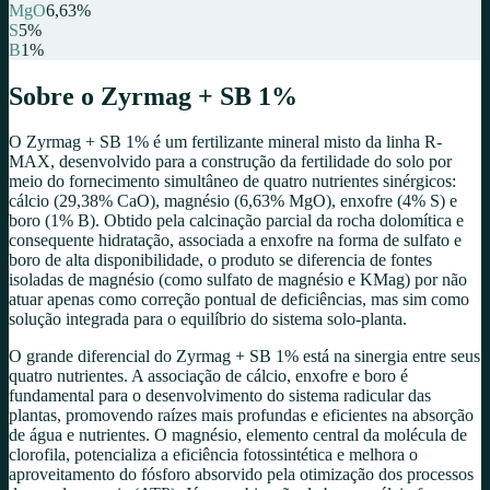
MgO
6,63
%
S
5
%
B
1
%
Sobre o
Zyrmag + SB 1%
O Zyrmag + SB 1% é um fertilizante mineral misto da linha R-
MAX, desenvolvido para a construção da fertilidade do solo por
meio do fornecimento simultâneo de quatro nutrientes sinérgicos:
cálcio (29,38% CaO), magnésio (6,63% MgO), enxofre (4% S) e
boro (1% B). Obtido pela calcinação parcial da rocha dolomítica e
consequente hidratação, associada a enxofre na forma de sulfato e
boro de alta disponibilidade, o produto se diferencia de fontes
isoladas de magnésio (como sulfato de magnésio e KMag) por não
atuar apenas como correção pontual de deficiências, mas sim como
solução integrada para o equilíbrio do sistema solo-planta.
O grande diferencial do Zyrmag + SB 1% está na sinergia entre seus
quatro nutrientes. A associação de cálcio, enxofre e boro é
fundamental para o desenvolvimento do sistema radicular das
plantas, promovendo raízes mais profundas e eficientes na absorção
de água e nutrientes. O magnésio, elemento central da molécula de
clorofila, potencializa a eficiência fotossintética e melhora o
aproveitamento do fósforo absorvido pela otimização dos processos