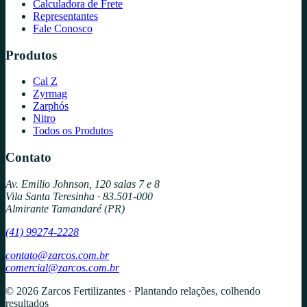
Calculadora de Frete
Representantes
Fale Conosco
Produtos
Cal Z
Zyrmag
Zarphós
Nitro
Todos os Produtos
Contato
Av. Emilio Johnson, 120 salas 7 e 8
Vila Santa Teresinha · 83.501-000
Almirante Tamandaré (PR)
(41) 99274-2228
contato@zarcos.com.br
comercial@zarcos.com.br
© 2026 Zarcos Fertilizantes · Plantando relações, colhendo
resultados