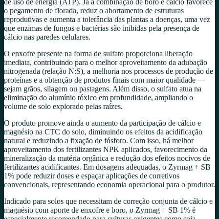
de uso de energia (ATP). Já a combinação de boro e cálcio favorece
o pegamento de florada, reduz o abortamento de estruturas
reprodutivas e aumenta a tolerância das plantas a doenças, uma vez
que enzimas de fungos e bactérias são inibidas pela presença de
cálcio nas paredes celulares.
O enxofre presente na forma de sulfato proporciona liberação
imediata, contribuindo para o melhor aproveitamento da adubação
nitrogenada (relação N:S), a melhoria nos processos de produção de
proteínas e a obtenção de produtos finais com maior qualidade —
sejam grãos, silagem ou pastagens. Além disso, o sulfato atua na
eliminação do alumínio tóxico em profundidade, ampliando o
volume de solo explorado pelas raízes.
O produto promove ainda o aumento da participação de cálcio e
magnésio na CTC do solo, diminuindo os efeitos da acidificação
natural e reduzindo a fixação de fósforo. Com isso, há melhor
aproveitamento dos fertilizantes NPK aplicados, favorecimento da
mineralização da matéria orgânica e redução dos efeitos nocivos de
fertilizantes acidificantes. Em dosagens adequadas, o Zyrmag + SB
1% pode reduzir doses e espaçar aplicações de corretivos
convencionais, representando economia operacional para o produtor.
Indicado para solos que necessitam de correção conjunta de cálcio e
magnésio com aporte de enxofre e boro, o Zyrmag + SB 1% é
especialmente recomendado para culturas exigentes como soja,