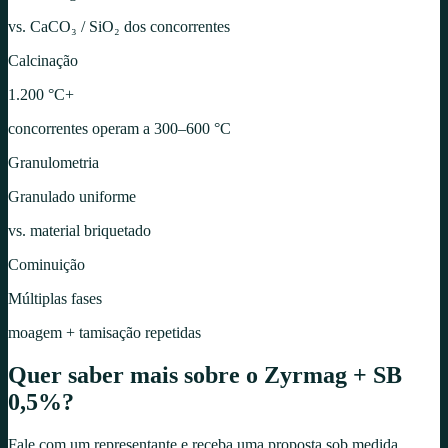
vs. CaCO₃ / SiO₂ dos concorrentes
Calcinação
1.200 °C+
concorrentes operam a 300–600 °C
Granulometria
Granulado uniforme
vs. material briquetado
Cominuição
Múltiplas fases
moagem + tamisação repetidas
Quer saber mais sobre o
Zyrmag + SB
0,5%
?
Fale com um representante e receba uma proposta sob medida.