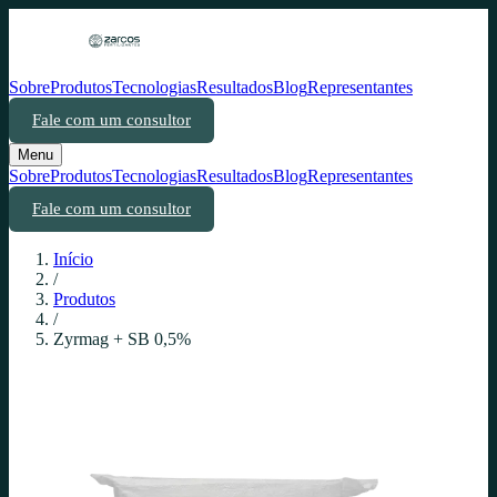
Sobre
Produtos
Tecnologias
Resultados
Blog
Representantes
Fale com um consultor
Menu
Sobre
Produtos
Tecnologias
Resultados
Blog
Representantes
Fale com um consultor
Início
/
Produtos
/
Zyrmag + SB 0,5%