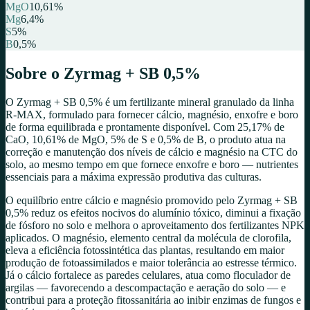
MgO
10,61
%
Mg
6,4
%
S
5
%
B
0,5
%
Sobre o
Zyrmag + SB 0,5%
O Zyrmag + SB 0,5% é um fertilizante mineral granulado da linha
R-MAX, formulado para fornecer cálcio, magnésio, enxofre e boro
de forma equilibrada e prontamente disponível. Com 25,17% de
CaO, 10,61% de MgO, 5% de S e 0,5% de B, o produto atua na
correção e manutenção dos níveis de cálcio e magnésio na CTC do
solo, ao mesmo tempo em que fornece enxofre e boro — nutrientes
essenciais para a máxima expressão produtiva das culturas.
O equilíbrio entre cálcio e magnésio promovido pelo Zyrmag + SB
0,5% reduz os efeitos nocivos do alumínio tóxico, diminui a fixação
de fósforo no solo e melhora o aproveitamento dos fertilizantes NPK
aplicados. O magnésio, elemento central da molécula de clorofila,
eleva a eficiência fotossintética das plantas, resultando em maior
produção de fotoassimilados e maior tolerância ao estresse térmico.
Já o cálcio fortalece as paredes celulares, atua como floculador de
argilas — favorecendo a descompactação e aeração do solo — e
contribui para a proteção fitossanitária ao inibir enzimas de fungos e