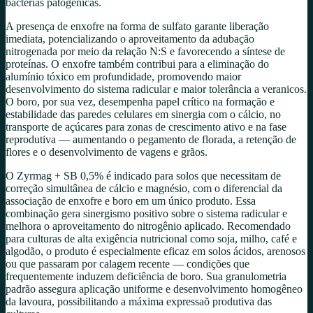
bactérias patogênicas.
A presença de enxofre na forma de sulfato garante liberação
imediata, potencializando o aproveitamento da adubação
nitrogenada por meio da relação N:S e favorecendo a síntese de
proteínas. O enxofre também contribui para a eliminação do
alumínio tóxico em profundidade, promovendo maior
desenvolvimento do sistema radicular e maior tolerância a veranicos.
O boro, por sua vez, desempenha papel crítico na formação e
estabilidade das paredes celulares em sinergia com o cálcio, no
transporte de açúcares para zonas de crescimento ativo e na fase
reprodutiva — aumentando o pegamento de florada, a retenção de
flores e o desenvolvimento de vagens e grãos.
O Zyrmag + SB 0,5% é indicado para solos que necessitam de
correção simultânea de cálcio e magnésio, com o diferencial da
associação de enxofre e boro em um único produto. Essa
combinação gera sinergismo positivo sobre o sistema radicular e
melhora o aproveitamento do nitrogênio aplicado. Recomendado
para culturas de alta exigência nutricional como soja, milho, café e
algodão, o produto é especialmente eficaz em solos ácidos, arenosos
ou que passaram por calagem recente — condições que
frequentemente induzem deficiência de boro. Sua granulometria
padrão assegura aplicação uniforme e desenvolvimento homogêneo
da lavoura, possibilitando a máxima expressaõ produtiva das