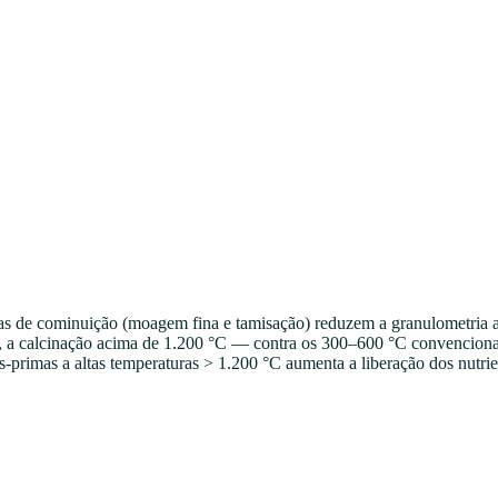
s de cominuição (moagem fina e tamisação) reduzem a granulometria a
da, a calcinação acima de 1.200 °C — contra os 300–600 °C convenciona
-primas a altas temperaturas
>
1.200 °C aumenta a liberação dos nutrien