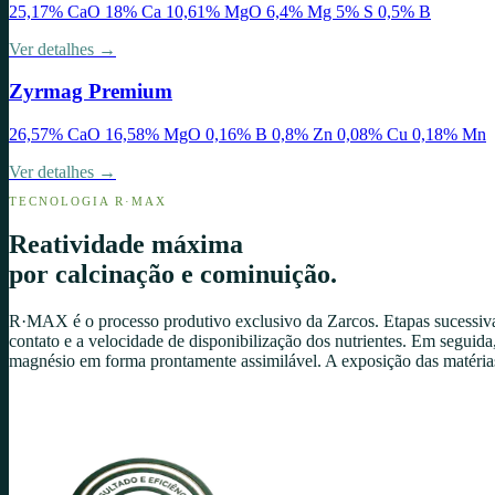
25,17% CaO 18% Ca 10,61% MgO 6,4% Mg 5% S 0,5% B
Ver detalhes →
Zyrmag Premium
26,57% CaO 16,58% MgO 0,16% B 0,8% Zn 0,08% Cu 0,18% Mn
Ver detalhes →
TECNOLOGIA R·MAX
Reatividade máxima
por calcinação e cominuição.
R·MAX é o processo produtivo exclusivo da Zarcos. Etapas sucessiva
contato e a velocidade de disponibilização dos nutrientes. Em segui
magnésio em forma prontamente assimilável. A exposição das matérias