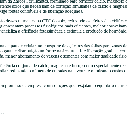
m da Zarcos Fertilizantes, formulado para fornecer cálcio, magnésio 
nde solos que necessitam de correção simultânea de cálcio e magnésio
xige fontes confiáveis e de liberação adequada.
ão desses nutrientes na CTC do solo, reduzindo os efeitos da acidifica
 apresentam processos fisiológicos mais eficientes, melhor aproveitamen
tencializa a eficiência fotossintética e estimula a produção de hormôni
a da parede celular, no transporte de açúcares das folhas para zonas d
lo garante distribuição uniforme na área tratada e liberação gradual, c
ada, menor abortamento de vagens e sementes com maior qualidade fisio
iciência conjunta de cálcio, magnésio e boro, sendo especialmente rec
 foliar, reduzindo o número de entradas na lavoura e otimizando custos
ompromisso da empresa com soluções que resgatam o equilíbrio nutrici
lo