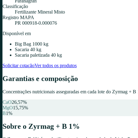
Paranagran
Classificação
Fertilizante Mineral Misto
Registro MAPA
PR 000918-0.000076
Disponível em
Big Bag 1000 kg
Sacaria 40 kg
Sacaria paletizada 40 kg
Solicitar cotação
Ver todos os produtos
Garantias e composição
Concentrações nutricionais asseguradas em cada lote do
Zyrmag + B
CaO
26,57
%
MgO
15,75
%
B
1
%
Sobre o
Zyrmag + B 1%