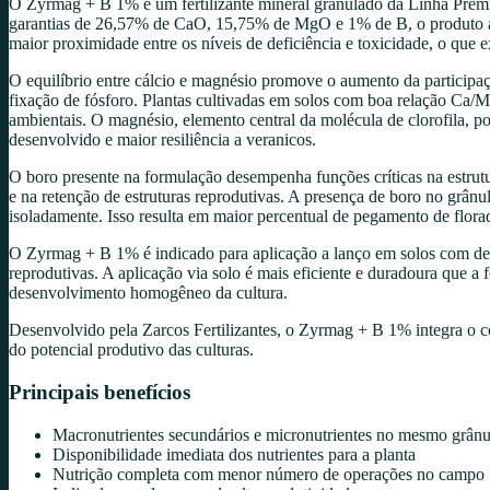
O Zyrmag + B 1% é um fertilizante mineral granulado da Linha Premiu
garantias de 26,57% de CaO, 15,75% de MgO e 1% de B, o produto ate
maior proximidade entre os níveis de deficiência e toxicidade, o que e
O equilíbrio entre cálcio e magnésio promove o aumento da participaç
fixação de fósforo. Plantas cultivadas em solos com boa relação Ca/Mg
ambientais. O magnésio, elemento central da molécula de clorofila, po
desenvolvido e maior resiliência a veranicos.
O boro presente na formulação desempenha funções críticas na estrutur
e na retenção de estruturas reprodutivas. A presença de boro no grânu
isoladamente. Isso resulta em maior percentual de pegamento de flor
O Zyrmag + B 1% é indicado para aplicação a lanço em solos com def
reprodutivas. A aplicação via solo é mais eficiente e duradoura que a
desenvolvimento homogêneo da cultura.
Desenvolvido pela Zarcos Fertilizantes, o Zyrmag + B 1% integra o c
do potencial produtivo das culturas.
Principais benefícios
Macronutrientes secundários e micronutrientes no mesmo grânu
Disponibilidade imediata dos nutrientes para a planta
Nutrição completa com menor número de operações no campo