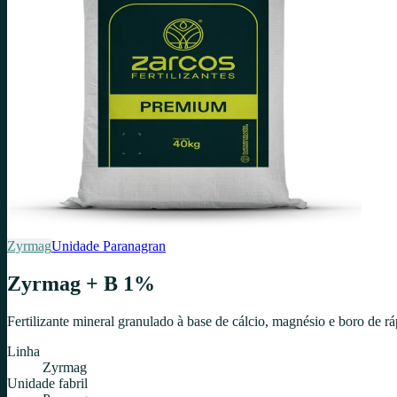
Zyrmag
Unidade
Paranagran
Zyrmag + B 1%
Fertilizante mineral granulado à base de cálcio, magnésio e boro de r
Linha
Zyrmag
Unidade fabril