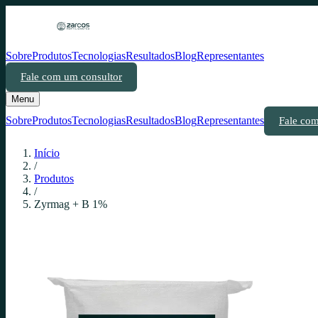
Sobre
Produtos
Tecnologias
Resultados
Blog
Representantes
Fale com um consultor
Menu
Sobre
Produtos
Tecnologias
Resultados
Blog
Representantes
Fale com
Início
/
Produtos
/
Zyrmag + B 1%