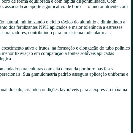
e boro de forma equilibrada e com rápida disponibilidade. Com
, associada ao aporte significativo de boro — o micronutriente com
ção natural, minimizando o efeito tóxico do alumínio e diminuindo a
to dos fertilizantes NPK aplicados e maior tolerância a estresses
os enraizadores, contribuindo para um sistema radicular mais
e crescimento ativo e frutos, na formação e elongação do tubo polínico
om menor lixiviação em comparação a fontes solúveis aplicadas
lógica.
omendado para culturas com alta demanda por boro nas fases
 operacionais. Sua granulometria padrão assegura aplicação uniforme e
onal do solo, criando condições favoráveis para a expressão máxima